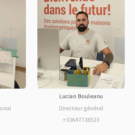
Lucian Bouleanu
ional
Directeur général
9
+33647738523