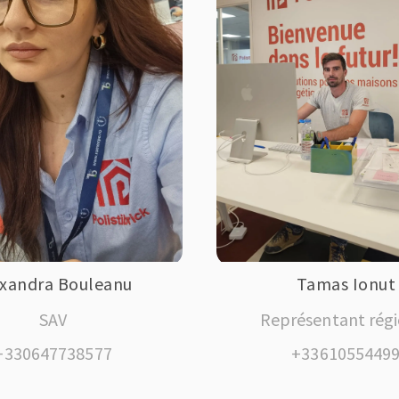
exandra Bouleanu
Tamas Ionut
SAV
Représentant rég
+330647738577
+3361055449